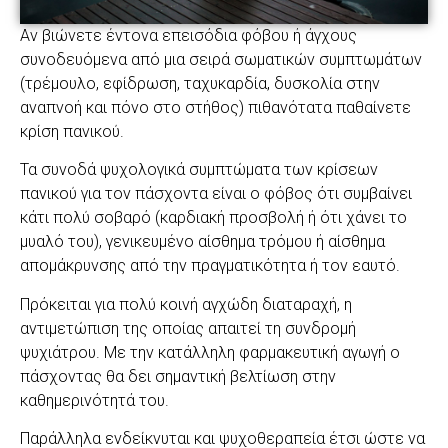
Αν βιώνετε έντονα επεισόδια φόβου ή άγχους
συνοδευόμενα από μια σειρά σωματικών συμπτωμάτων
(τρέμουλο, εφίδρωση, ταχυκαρδία, δυσκολία στην
αναπνοή και πόνο στο στήθος) πιθανότατα παθαίνετε
κρίση πανικού.
Τα συνοδά ψυχολογικά συμπτώματα των κρίσεων
πανικού για τον πάσχοντα είναι ο φόβος ότι συμβαίνει
κάτι πολύ σοβαρό (καρδιακή προσβολή ή ότι χάνει το
μυαλό του), γενικευμένο αίσθημα τρόμου ή αίσθημα
απομάκρυνσης από την πραγματικότητα ή τον εαυτό.
Πρόκειται για πολύ κοινή αγχώδη διαταραχή, η
αντιμετώπιση της οποίας απαιτεί τη συνδρομή
ψυχιάτρου. Με την κατάλληλη φαρμακευτική αγωγή ο
πάσχοντας θα δει σημαντική βελτίωση στην
καθημερινότητά του.
Παράλληλα ενδείκνυται και ψυχοθεραπεία έτσι ώστε να